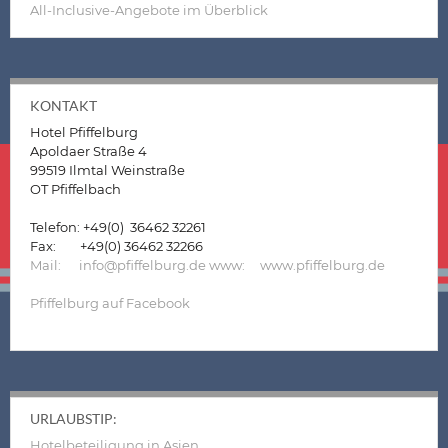
All-Inclusive-Angebote im Überblick
KONTAKT
Hotel Pfiffelburg
Apoldaer Straße 4
99519 Ilmtal Weinstraße
OT Pfiffelbach
Telefon: +49(0) 36462 32261
Fax: +49(0) 36462 32266
Mail: info@pfiffelburg.de
www: www.pfiffelburg.de
Pfiffelburg auf Facebook
URLAUBSTIP:
Hotelbeteiligung in Asien