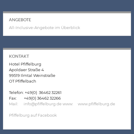
ANGEBOTE
All-Inclusive-Angebote im Überblick
KONTAKT
Hotel Pfiffelburg
Apoldaer Straße 4
99519 Ilmtal Weinstraße
OT Pfiffelbach
Telefon: +49(0) 36462 32261
Fax: +49(0) 36462 32266
Mail: info@pfiffelburg.de
www: www.pfiffelburg.de
Pfiffelburg auf Facebook