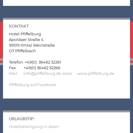
KONTAKT
Hotel Pfiffelburg
Apoldaer Straße 4
99519 Ilmtal Weinstraße
OT Pfiffelbach
Telefon: +49(0) 36462 32261
Fax: +49(0) 36462 32266
Mail: info@pfiffelburg.de
www: www.pfiffelburg.de
Pfiffelburg auf Facebook
URLAUBSTIP:
Hotelbeteiligung in Asien